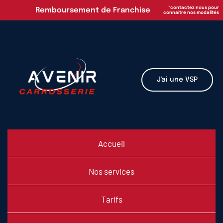
Passer
*contactez nous pour
Remboursement de Franchise
connaitre nos modalités
au
contenu
J'ai une VSP
Accueil
Nos services
Tarifs