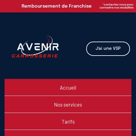
Passer
*contactez nous pour
Remboursement de Franchise
connaitre nos modalités
au
contenu
J'ai une VSP
Accueil
Nos services
Tarifs